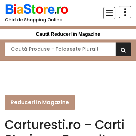
Sari
la
conținut
Ghid de Shopping Online
Caută Reduceri în Magazine
Reduceri in Magazine
Carturesti.ro – Carti