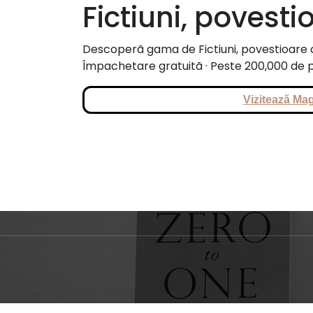
Fictiuni, povesti
Descoperã gama de Fictiuni, povestioare di
Împachetare gratuitã · Peste 200,000 de p
Vizitează Mag