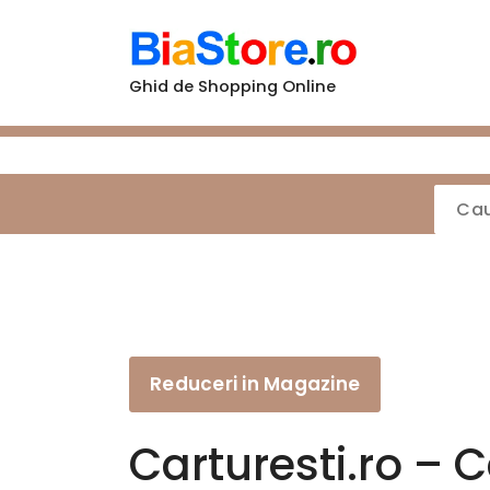
Sari
la
conținut
Ghid de Shopping Online
Reduceri in Magazine
Carturesti.ro – C