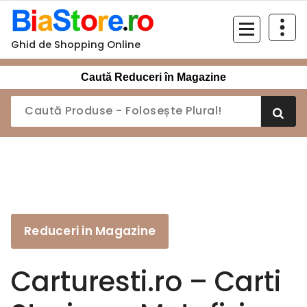
Sari
la
conținut
Ghid de Shopping Online
Caută Reduceri în Magazine
Reduceri in Magazine
Carturesti.ro – Carti