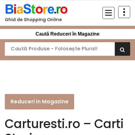
Sari
la
conținut
Ghid de Shopping Online
Caută Reduceri în Magazine
Reduceri in Magazine
Carturesti.ro – Carti