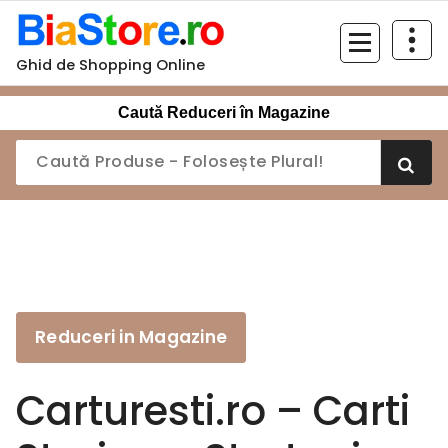
Sari
la
conținut
Ghid de Shopping Online
Caută Reduceri în Magazine
Reduceri in Magazine
Carturesti.ro – Carti