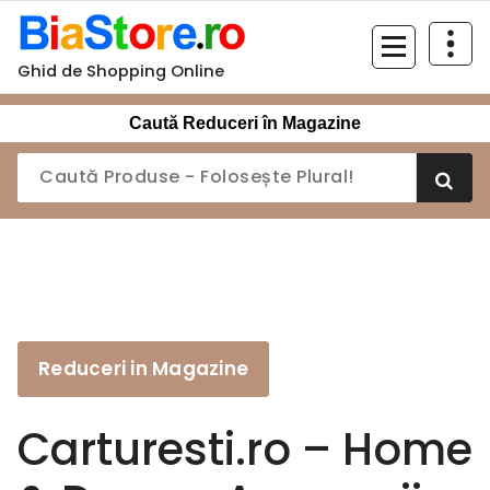
Sari
la
conținut
Ghid de Shopping Online
Caută Reduceri în Magazine
Reduceri in Magazine
Carturesti.ro – Home