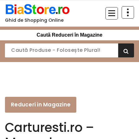
Sari
la
conținut
Ghid de Shopping Online
Caută Reduceri în Magazine
Reduceri in Magazine
Carturesti.ro –