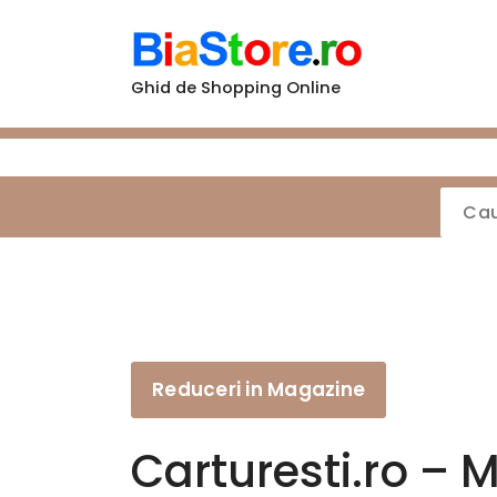
Sari
la
conținut
Ghid de Shopping Online
Reduceri in Magazine
Carturesti.ro –