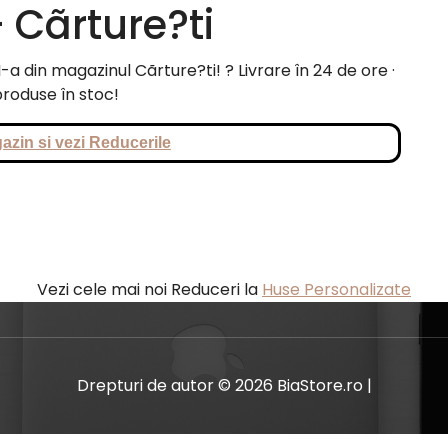
– Cãrture?ti
 din magazinul Cãrture?ti! ? Livrare în 24 de ore ·
roduse în stoc!
azin si vezi Reducerile
Vezi cele mai noi Reduceri la
Huse Personalizate
Drepturi de autor © 2026 BiaStore.ro |