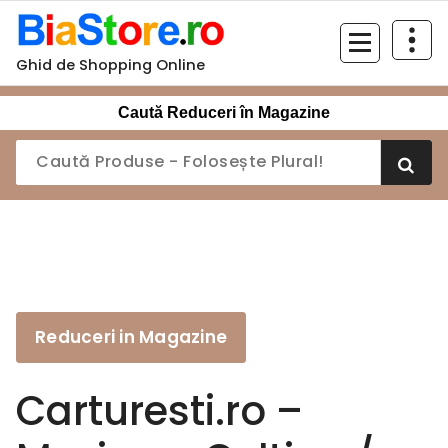
Sari
la
conținut
Ghid de Shopping Online
Caută Reduceri în Magazine
Reduceri in Magazine
Carturesti.ro –