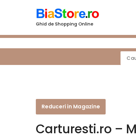
Sari
la
conținut
Ghid de Shopping Online
Reduceri in Magazine
Carturesti.ro – 