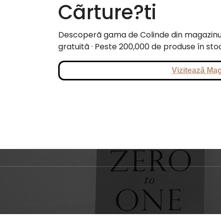
Cãrture?ti
Descoperã gama de Colinde din magazinul 
gratuitã · Peste 200,000 de produse în sto
Vizitează Mag