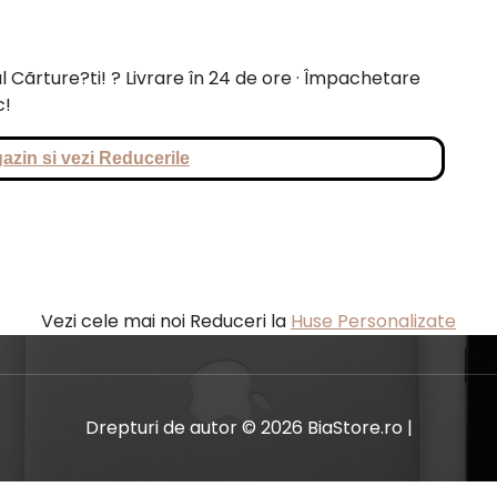
Cãrture?ti! ? Livrare în 24 de ore · Împachetare
c!
azin si vezi Reducerile
Vezi cele mai noi Reduceri la
Huse Personalizate
Drepturi de autor © 2026 BiaStore.ro |