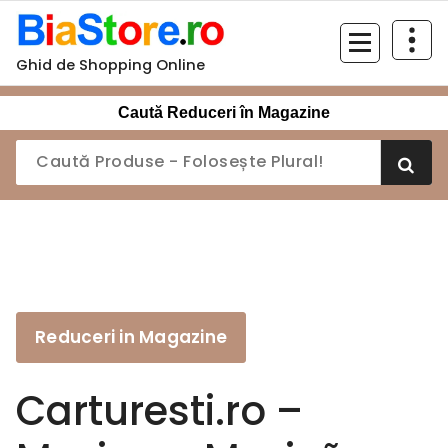
Sari
la
conținut
Ghid de Shopping Online
Caută Reduceri în Magazine
Reduceri in Magazine
Carturesti.ro –