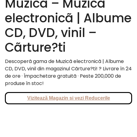
Muzica – Muzicã
electronicã | Albume
CD, DVD, vinil –
Cãrture?ti
Descoperã gama de Muzicã electronicã | Albume
CD, DVD, vinil din magazinul Cãrture?ti! ? Livrare în 24
de ore · Împachetare gratuitã · Peste 200,000 de
produse în stoc!
Vizitează Magazin si vezi Reducerile