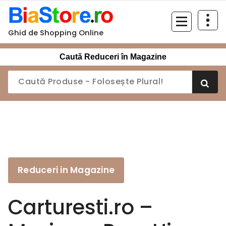
Sari
la
conținut
Ghid de Shopping Online
Caută Reduceri în Magazine
Reduceri in Magazine
Carturesti.ro –