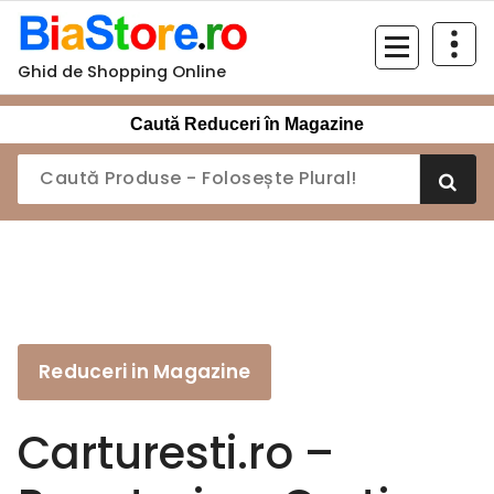
Sari
la
conținut
Ghid de Shopping Online
Caută Reduceri în Magazine
Reduceri in Magazine
Carturesti.ro –