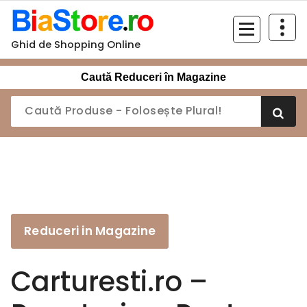
Sari
la
conținut
Ghid de Shopping Online
Caută Reduceri în Magazine
Reduceri in Magazine
Carturesti.ro –