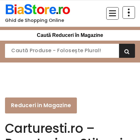
Sari
la
conținut
Ghid de Shopping Online
Caută Reduceri în Magazine
Reduceri in Magazine
Carturesti.ro –