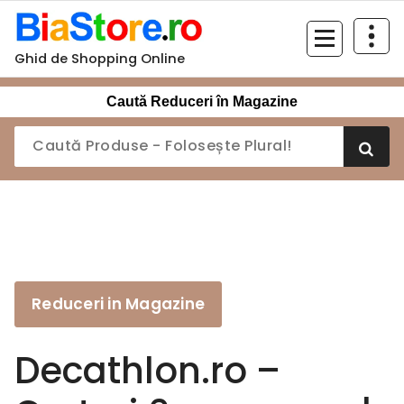
Sari
la
conținut
Ghid de Shopping Online
Caută Reduceri în Magazine
Reduceri in Magazine
Decathlon.ro –