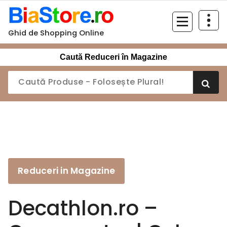
Sari
la
conținut
Ghid de Shopping Online
Caută Reduceri în Magazine
Reduceri in Magazine
Decathlon.ro –