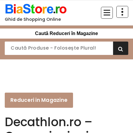
Sari
la
conținut
Ghid de Shopping Online
Caută Reduceri în Magazine
Reduceri in Magazine
Decathlon.ro –