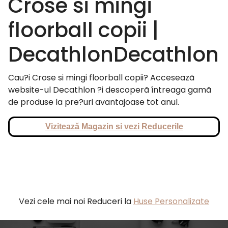
Crose si mingi
floorball copii |
DecathlonDecathlon
Cau?i Crose si mingi floorball copii? Acceseazã
website-ul Decathlon ?i descoperã întreaga gamã
de produse la pre?uri avantajoase tot anul.
Vizitează Magazin si vezi Reducerile
Vezi cele mai noi Reduceri la
Huse Personalizate