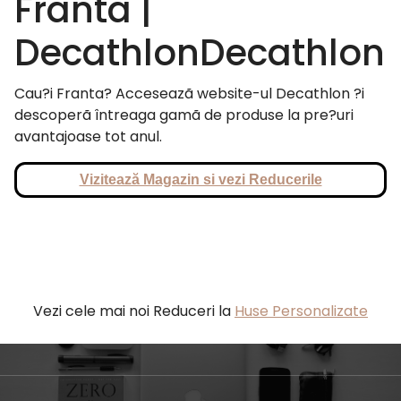
Franta |
DecathlonDecathlon
Cau?i Franta? Acceseazã website-ul Decathlon ?i
descoperã întreaga gamã de produse la pre?uri
avantajoase tot anul.
Vizitează Magazin si vezi Reducerile
Vezi cele mai noi Reduceri la
Huse Personalizate