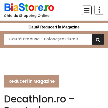
Sari
la
conținut
Ghid de Shopping Online
Caută Reduceri în Magazine
Reduceri in Magazine
Decathlon.ro –