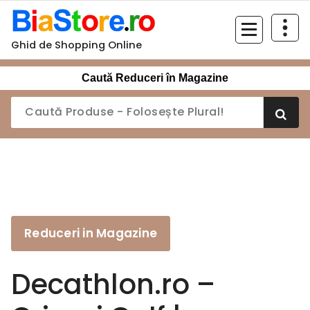
Sari
la
conținut
Ghid de Shopping Online
Caută Reduceri în Magazine
Reduceri in Magazine
Decathlon.ro –