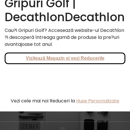
Gripuri Golf |
DecathlonDecathlon
Cau?i Gripuri Golf? Acceseazã website-ul Decathlon
?i descoperã întreaga gamã de produse la pre?uri
avantajoase tot anul.
Vizitează Magazin si vezi Reducerile
Vezi cele mai noi Reduceri la
Huse Personalizate