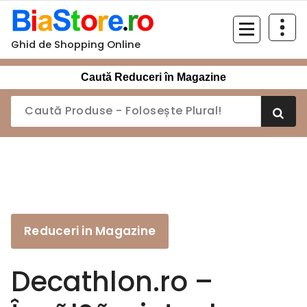
Sari
la
conținut
Ghid de Shopping Online
Caută Reduceri în Magazine
Reduceri in Magazine
Decathlon.ro –