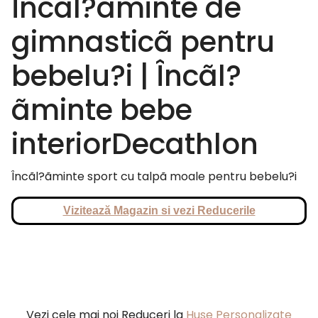
Încãl?ãminte de
gimnasticã pentru
bebelu?i | Încãl?
ãminte bebe
interiorDecathlon
Încãl?ãminte sport cu talpã moale pentru bebelu?i
Vizitează Magazin si vezi Reducerile
Vezi cele mai noi Reduceri la
Huse Personalizate