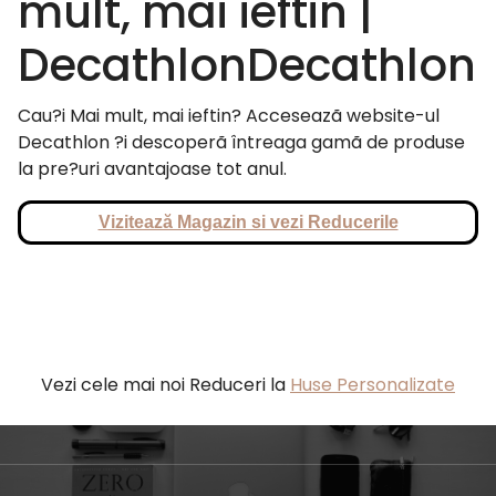
mult, mai ieftin |
DecathlonDecathlon
Cau?i Mai mult, mai ieftin? Acceseazã website-ul
Decathlon ?i descoperã întreaga gamã de produse
la pre?uri avantajoase tot anul.
Vizitează Magazin si vezi Reducerile
Vezi cele mai noi Reduceri la
Huse Personalizate