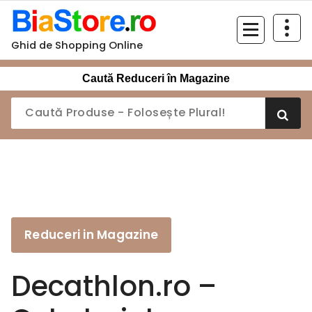
Sari
la
conținut
Ghid de Shopping Online
Caută Reduceri în Magazine
Reduceri in Magazine
Decathlon.ro –