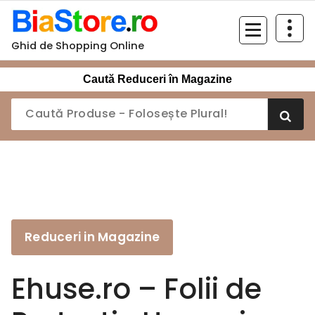
Sari
la
conținut
Ghid de Shopping Online
Caută Reduceri în Magazine
Reduceri in Magazine
Ehuse.ro – Folii de