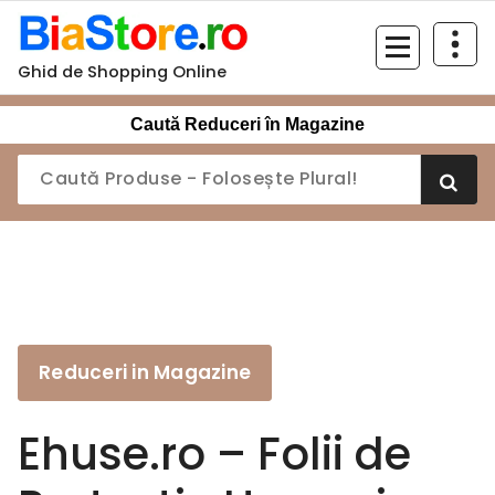
Sari
la
conținut
Ghid de Shopping Online
Caută Reduceri în Magazine
Reduceri in Magazine
Ehuse.ro – Folii de