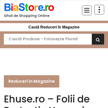
Sari
la
conținut
Ghid de Shopping Online
Caută Reduceri în Magazine
Reduceri in Magazine
Ehuse.ro – Folii de