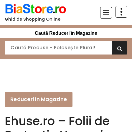
Sari
la
conținut
Ghid de Shopping Online
Caută Reduceri în Magazine
Reduceri in Magazine
Ehuse.ro – Folii de