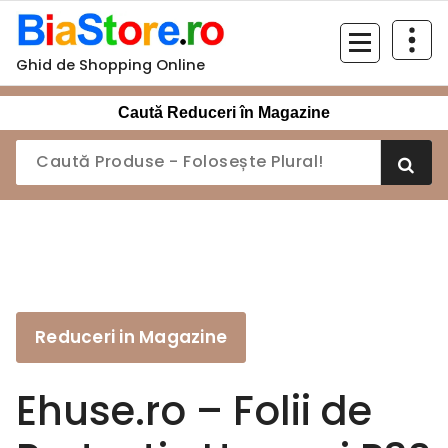
Sari
la
conținut
Ghid de Shopping Online
Caută Reduceri în Magazine
Reduceri in Magazine
Ehuse.ro – Folii de