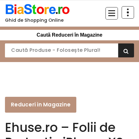
Sari
la
conținut
Ghid de Shopping Online
Caută Reduceri în Magazine
Reduceri in Magazine
Ehuse.ro – Folii de