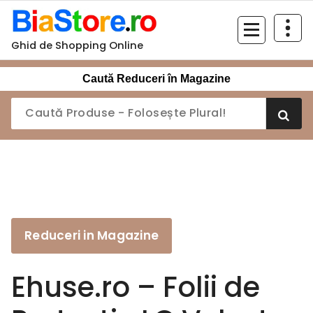
Sari
la
conținut
Ghid de Shopping Online
Caută Reduceri în Magazine
Reduceri in Magazine
Ehuse.ro – Folii de