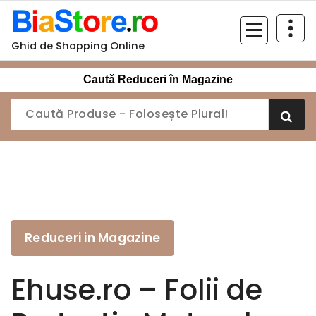
Sari
la
conținut
Ghid de Shopping Online
Caută Reduceri în Magazine
Reduceri in Magazine
Ehuse.ro – Folii de