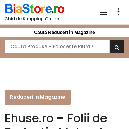
Sari
la
conținut
Ghid de Shopping Online
Caută Reduceri în Magazine
Reduceri in Magazine
Ehuse.ro – Folii de