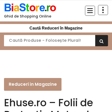
Sari
la
conținut
Ghid de Shopping Online
Caută Reduceri în Magazine
Reduceri in Magazine
Ehuse.ro – Folii de