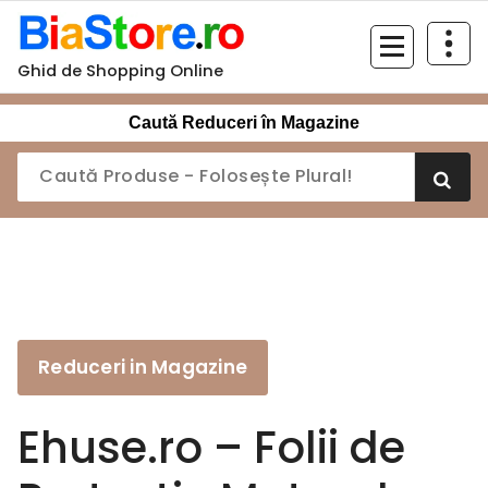
Sari
la
conținut
Ghid de Shopping Online
Caută Reduceri în Magazine
Reduceri in Magazine
Ehuse.ro – Folii de