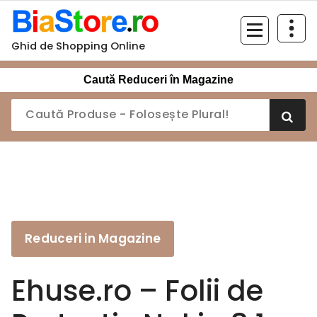
Sari
la
conținut
Ghid de Shopping Online
Caută Reduceri în Magazine
Reduceri in Magazine
Ehuse.ro – Folii de