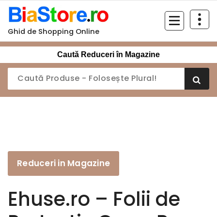
Sari
la
conținut
Ghid de Shopping Online
Caută Reduceri în Magazine
Reduceri in Magazine
Ehuse.ro – Folii de