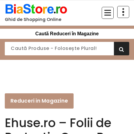
Sari
la
conținut
Ghid de Shopping Online
Caută Reduceri în Magazine
Reduceri in Magazine
Ehuse.ro – Folii de