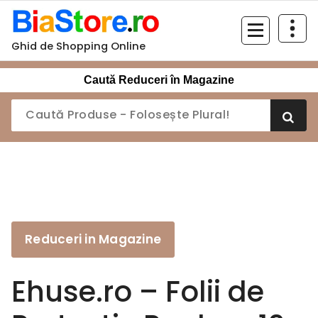
Sari
la
conținut
Ghid de Shopping Online
Caută Reduceri în Magazine
Reduceri in Magazine
Ehuse.ro – Folii de