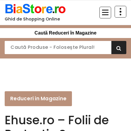
Sari
la
conținut
Ghid de Shopping Online
Caută Reduceri în Magazine
Reduceri in Magazine
Ehuse.ro – Folii de