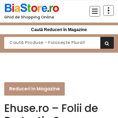
Sari
la
conținut
Ghid de Shopping Online
Caută Reduceri în Magazine
Reduceri in Magazine
Ehuse.ro – Folii de