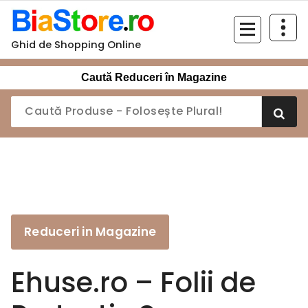
Sari
la
conținut
Ghid de Shopping Online
Caută Reduceri în Magazine
Reduceri in Magazine
Ehuse.ro – Folii de