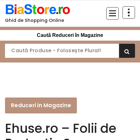
Sari
la
conținut
Ghid de Shopping Online
Caută Reduceri în Magazine
Reduceri in Magazine
Ehuse.ro – Folii de