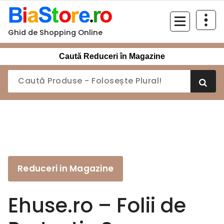
Sari
la
conținut
Ghid de Shopping Online
Caută Reduceri în Magazine
Reduceri in Magazine
Ehuse.ro – Folii de