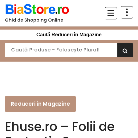
Sari
la
conținut
Ghid de Shopping Online
Caută Reduceri în Magazine
Reduceri in Magazine
Ehuse.ro – Folii de