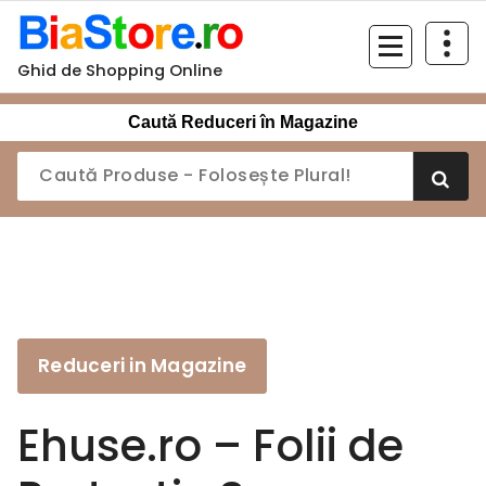
Sari
la
conținut
Ghid de Shopping Online
Caută Reduceri în Magazine
Reduceri in Magazine
Ehuse.ro – Folii de