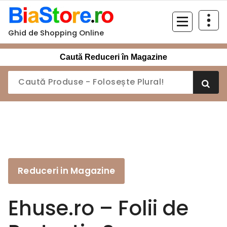
Sari
la
conținut
Ghid de Shopping Online
Caută Reduceri în Magazine
Reduceri in Magazine
Ehuse.ro – Folii de