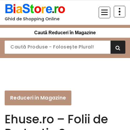
Sari
la
conținut
Ghid de Shopping Online
Caută Reduceri în Magazine
Reduceri in Magazine
Ehuse.ro – Folii de