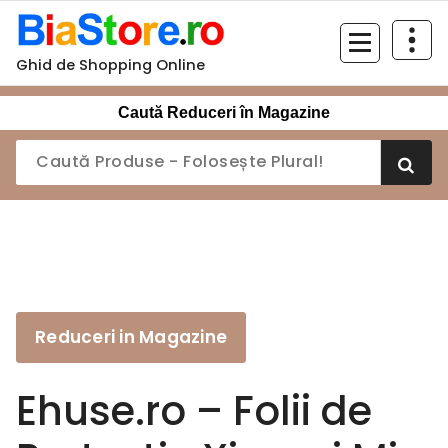
Sari
la
conținut
Ghid de Shopping Online
Caută Reduceri în Magazine
Reduceri in Magazine
Ehuse.ro – Folii de