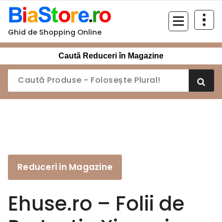
Sari
la
conținut
Ghid de Shopping Online
Caută Reduceri în Magazine
Reduceri in Magazine
Ehuse.ro – Folii de