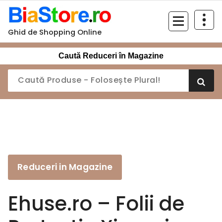
Sari
la
conținut
Ghid de Shopping Online
Caută Reduceri în Magazine
Reduceri in Magazine
Ehuse.ro – Folii de